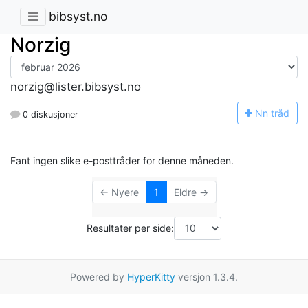
bibsyst.no
Norzig
norzig@lister.bibsyst.no
N
n tråd
0 diskusjoner
Fant ingen slike e-posttråder for denne måneden.
← Nyere
1
Eldre →
Resultater per side:
Powered by
HyperKitty
versjon 1.3.4.