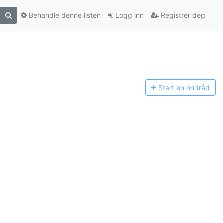
Behandle denne listen
Logg inn
Registrer deg
Start en n
n tråd