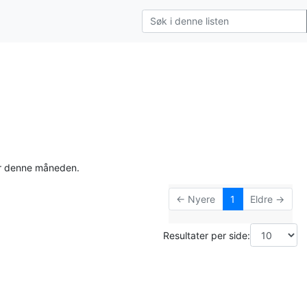
for denne måneden.
← Nyere
1
Eldre →
Resultater per side: