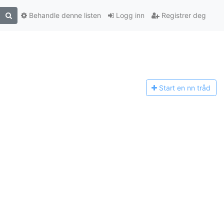
Behandle denne listen
Logg inn
Registrer deg
Start en n
n tråd