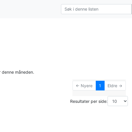
for denne måneden.
← Nyere
1
Eldre →
Resultater per side: