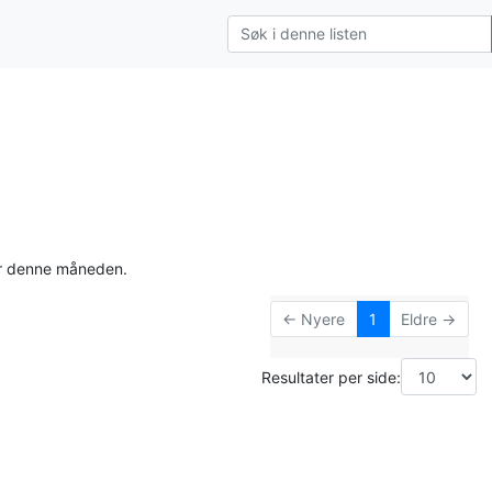
for denne måneden.
← Nyere
1
Eldre →
Resultater per side: