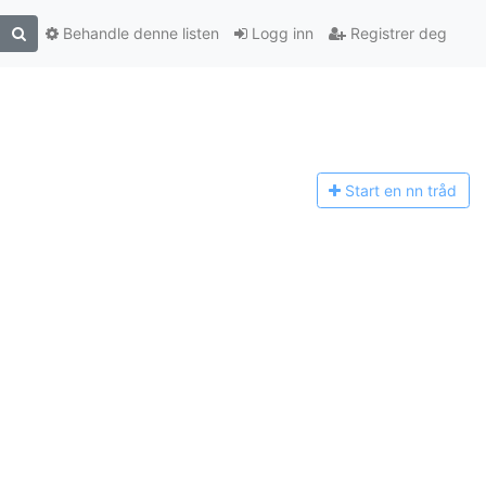
Behandle denne listen
Logg inn
Registrer deg
Start en n
n tråd