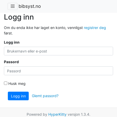
bibsyst.no
Logg inn
Om du enda ikke har laget en konto, vennligst
registrer deg
først.
Logg inn
Passord
Husk meg
Glemt passord?
Logg inn
Powered by
HyperKitty
versjon 1.3.4.